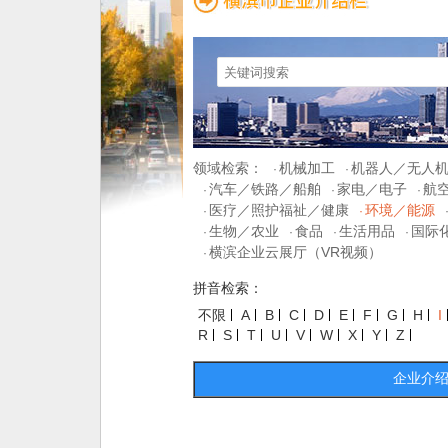
领域检索：
机械加工
机器人／无人
·
·
汽车／铁路／船舶
家电／电子
航
·
·
·
医疗／照护福祉／健康
环境／能源
·
·
生物／农业
食品
生活用品
国际
·
·
·
·
横滨企业云展厅（VR视频）
·
拼音检索：
不限
A
B
C
D
E
F
G
H
I
R
S
T
U
V
W
X
Y
Z
企业介