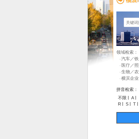
领域检索：
汽车／铁
·
医疗／照
·
生物／农
·
横滨企业
·
拼音检索：
不限
A
R
S
T