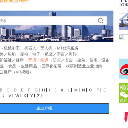
机械加工
机器人／无人机
IoT信息服务
·
·
·
路／船舶
家电／电子
航空／宇宙／海洋
·
·
护福祉／健康
环境／能源
防灾／安全
建筑／住宅／设备
·
·
·
业
食品
生活用品
国际化拓展
横滨制造业企业指南
·
·
·
·
云展厅（VR视频）
B
C
D
E
F
G
H
I
J
K
L
M
N
O
P
Q
U
V
W
X
Y
Z
企业介绍