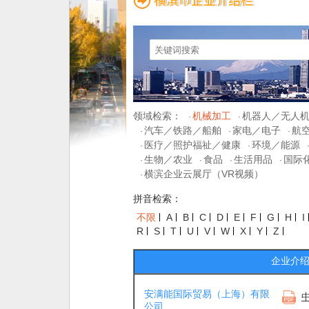
领域检索：
机械加工
机器人／无人
·
·
汽车／铁路／船舶
家电／电子
航
·
·
·
医疗／照护福祉／健康
环境／能源
·
·
生物／农业
食品
生活用品
国际
·
·
·
·
横滨企业云展厅（VR视频）
·
拼音检索：
不限
A
B
C
D
E
F
G
H
I
R
S
T
U
V
W
X
Y
Z
企业介
安满能国际贸易（上海）有限
公司