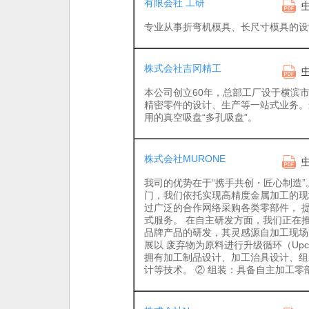
有限会社 工研
专业从事折弯机模具、长尺寸模具的设
株式会社吉冈精工
本公司创立60年，总部工厂设于横滨
精密零件的设计、生产等一站式业务。
用的真空吸盘“多孔吸盘”。
株式会社MURONE
我司的优势在于“携手共创・匠心制造”
门，我们依托实现高精度金属加工的现
过广泛的合作网络采购各类零部件， 
式服务。 在自主研发方面，我们正在推进名
品牌产品的研发，其灵感源自加工现场
展以 废弃物为原料进行升级循环（Upcy
拥有加工制品设计、加工治具设计、组
计等技术。 ② 组装：具备自主加工零