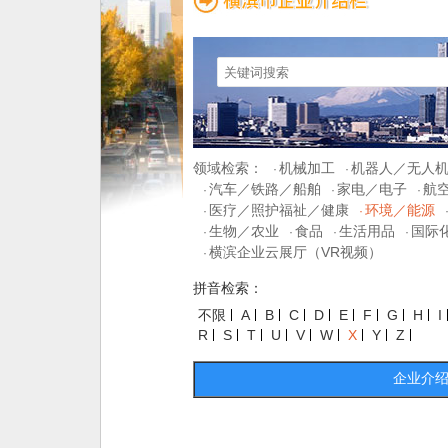
领域检索：
机械加工
机器人／无人
·
·
汽车／铁路／船舶
家电／电子
航
·
·
·
医疗／照护福祉／健康
环境／能源
·
·
生物／农业
食品
生活用品
国际
·
·
·
·
横滨企业云展厅（VR视频）
·
拼音检索：
不限
A
B
C
D
E
F
G
H
I
R
S
T
U
V
W
X
Y
Z
企业介