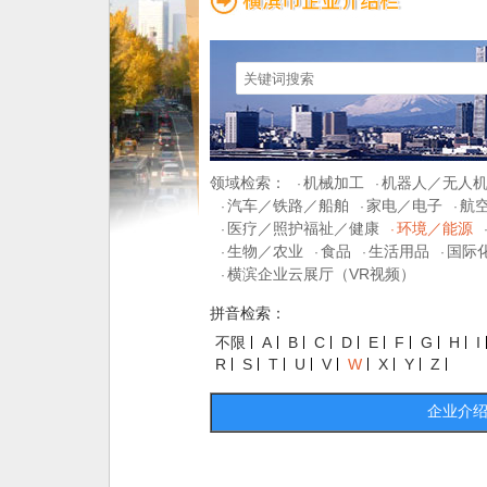
领域检索：
机械加工
机器人／无人
·
·
汽车／铁路／船舶
家电／电子
航
·
·
·
医疗／照护福祉／健康
环境／能源
·
·
生物／农业
食品
生活用品
国际
·
·
·
·
横滨企业云展厅（VR视频）
·
拼音检索：
不限
A
B
C
D
E
F
G
H
I
R
S
T
U
V
W
X
Y
Z
企业介