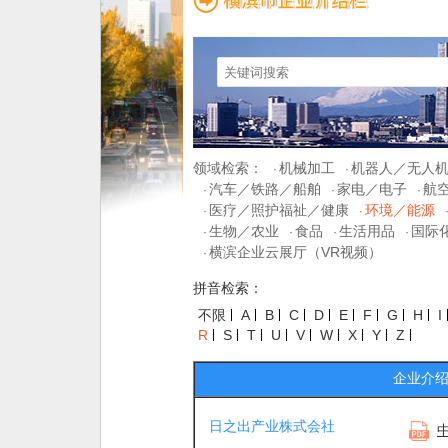
领域检索：
机械加工
机器人／无人
·
·
汽车／铁路／船舶
家电／电子
航
·
·
·
医疗／照护福祉／健康
环境／能源
·
·
生物／农业
食品
生活用品
国际
·
·
·
·
横滨企业云展厅（VR视频）
·
拼音检索：
不限
A
B
C
D
E
F
G
H
I
R
S
T
U
V
W
X
Y
Z
企业介
日之出产业株式会社