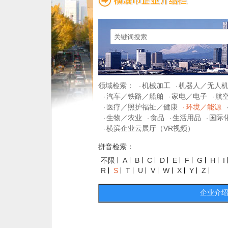
领域检索：
机械加工
机器人／无人
·
·
汽车／铁路／船舶
家电／电子
航
·
·
·
医疗／照护福祉／健康
环境／能源
·
·
生物／农业
食品
生活用品
国际
·
·
·
·
横滨企业云展厅（VR视频）
·
拼音检索：
不限
A
B
C
D
E
F
G
H
I
R
S
T
U
V
W
X
Y
Z
企业介