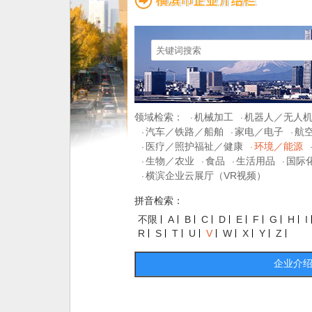
领域检索：
机械加工
机器人／无人
·
·
汽车／铁路／船舶
家电／电子
航
·
·
·
医疗／照护福祉／健康
环境／能源
·
·
生物／农业
食品
生活用品
国际
·
·
·
·
横滨企业云展厅（VR视频）
·
拼音检索：
不限
A
B
C
D
E
F
G
H
I
R
S
T
U
V
W
X
Y
Z
企业介