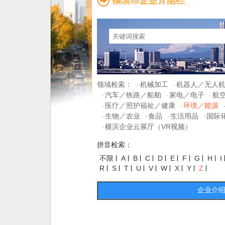
领域检索：
机械加工
机器人／无人
·
·
汽车／铁路／船舶
家电／电子
航
·
·
·
医疗／照护福祉／健康
环境／能源
·
·
生物／农业
食品
生活用品
国际
·
·
·
·
横滨企业云展厅（VR视频）
·
拼音检索：
不限
A
B
C
D
E
F
G
H
I
R
S
T
U
V
W
X
Y
Z
企业介