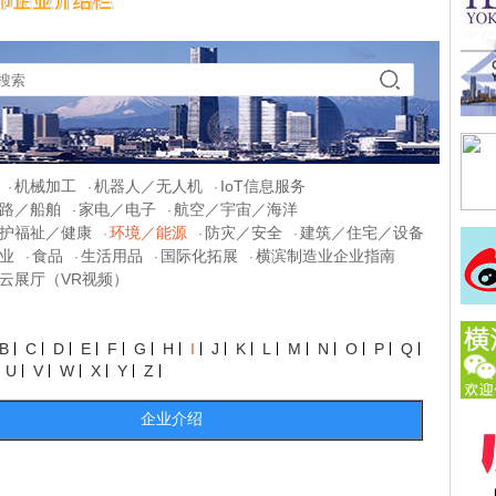
机械加工
机器人／无人机
IoT信息服务
·
·
·
路／船舶
家电／电子
航空／宇宙／海洋
·
·
护福祉／健康
环境／能源
防灾／安全
建筑／住宅／设备
·
·
·
业
食品
生活用品
国际化拓展
横滨制造业企业指南
·
·
·
·
云展厅（VR视频）
B
C
D
E
F
G
H
I
J
K
L
M
N
O
P
Q
U
V
W
X
Y
Z
企业介绍