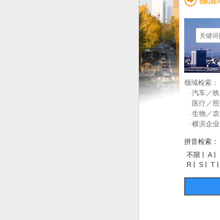
领域检索：
汽车／铁
·
医疗／照
·
生物／农
·
横滨企业
·
拼音检索：
不限
A
R
S
T