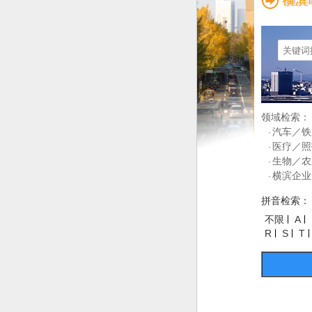
领域检索：
汽车／铁
·
医疗／照
·
生物／农
·
横滨企业
·
拼音检索：
不限
A
R
S
T