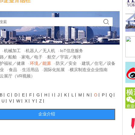
机械加工
机器人／无人机
IoT信息服务
·
·
·
路／船舶
家电／电子
航空／宇宙／海洋
·
·
护福祉／健康
环境／能源
防灾／安全
建筑／住宅／设备
·
·
·
业
食品
生活用品
国际化拓展
横滨制造业企业指南
·
·
·
·
云展厅（VR视频）
B
C
D
E
F
G
H
I
J
K
L
M
N
O
P
Q
U
V
W
X
Y
Z
企业介绍