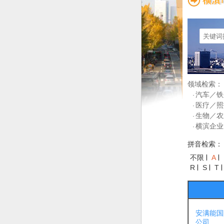
领域检索：
汽车／铁
·
医疗／照
·
生物／农
·
横滨企业
·
拼音检索：
不限
A
R
S
T
安满能国
公司