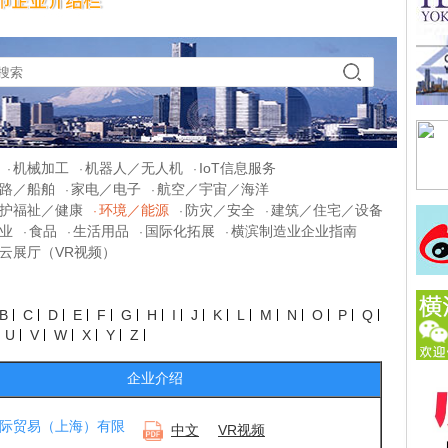
机械加工
机器人／无人机
IoT信息服务
·
·
·
路／船舶
家电／电子
航空／宇宙／海洋
·
·
护福祉／健康
环境／能源
防灾／安全
建筑／住宅／设备
·
·
·
业
食品
生活用品
国际化拓展
横滨制造业企业指南
·
·
·
·
云展厅（VR视频）
B
C
D
E
F
G
H
I
J
K
L
M
N
O
P
Q
U
V
W
X
Y
Z
企业介绍
际贸易（上海）有限
中文
VR视频