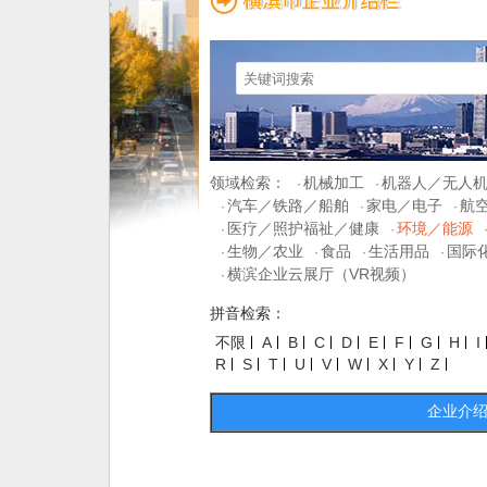
领域检索：
机械加工
机器人／无人
·
·
汽车／铁路／船舶
家电／电子
航
·
·
·
医疗／照护福祉／健康
环境／能源
·
·
生物／农业
食品
生活用品
国际
·
·
·
·
横滨企业云展厅（VR视频）
·
拼音检索：
不限
A
B
C
D
E
F
G
H
I
R
S
T
U
V
W
X
Y
Z
企业介