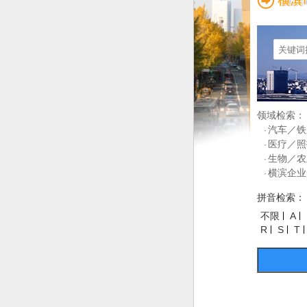
领域检索：
汽车／铁
·
医疗／照
·
生物／农
·
横滨企业
·
拼音检索：
不限
A
R
S
T