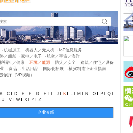
机械加工
机器人／无人机
IoT信息服务
·
·
·
路／船舶
家电／电子
航空／宇宙／海洋
·
·
护福祉／健康
环境／能源
防灾／安全
建筑／住宅／设备
·
·
·
业
食品
生活用品
国际化拓展
横滨制造业企业指南
·
·
·
·
云展厅（VR视频）
B
C
D
E
F
G
H
I
J
K
L
M
N
O
P
Q
U
V
W
X
Y
Z
企业介绍