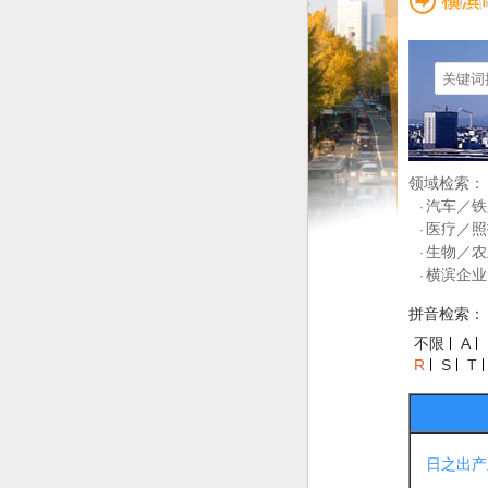
领域检索：
汽车／铁
·
医疗／照
·
生物／农
·
横滨企业
·
拼音检索：
不限
A
R
S
T
日之出产