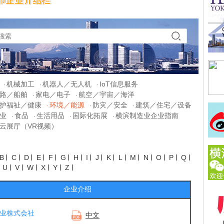
机械加工
机器人／无人机
IoT信息服务
·
·
·
路／船舶
家电／电子
航空／宇宙／海洋
·
·
护福祉／健康
环境／能源
防灾／安全
建筑／住宅／设备
·
·
·
业
食品
生活用品
国际化拓展
横滨制造业企业指南
·
·
·
·
云展厅（VR视频）
B
C
D
E
F
G
H
I
J
K
L
M
N
O
P
Q
U
V
W
X
Y
Z
企业介绍
业株式会社
中文