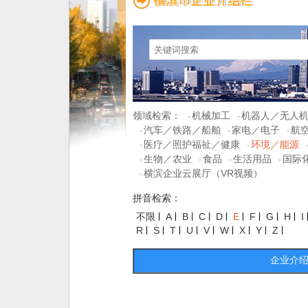
领域检索：
机械加工
机器人／无人
·
·
汽车／铁路／船舶
家电／电子
航
·
·
·
医疗／照护福祉／健康
环境／能源
·
·
生物／农业
食品
生活用品
国际
·
·
·
·
横滨企业云展厅（VR视频）
·
拼音检索：
不限
A
B
C
D
E
F
G
H
I
R
S
T
U
V
W
X
Y
Z
企业介