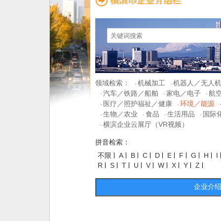
领域检索：
机械加工
机器人／无人
·
·
汽车／铁路／船舶
家电／电子
航
·
·
·
医疗／照护福祉／健康
环境／能源
·
·
生物／农业
食品
生活用品
国际
·
·
·
·
横滨企业云展厅（VR视频）
·
拼音检索：
不限
A
B
C
D
E
F
G
H
I
R
S
T
U
V
W
X
Y
Z
企业介