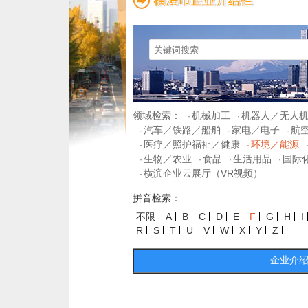
领域检索：
机械加工
机器人／无人
·
·
汽车／铁路／船舶
家电／电子
航
·
·
·
医疗／照护福祉／健康
环境／能源
·
·
生物／农业
食品
生活用品
国际
·
·
·
·
横滨企业云展厅（VR视频）
·
拼音检索：
不限
A
B
C
D
E
F
G
H
I
R
S
T
U
V
W
X
Y
Z
企业介