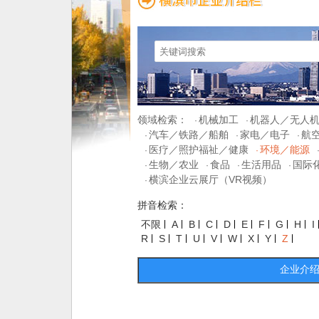
领域检索：
机械加工
机器人／无人
·
·
汽车／铁路／船舶
家电／电子
航
·
·
·
医疗／照护福祉／健康
环境／能源
·
·
生物／农业
食品
生活用品
国际
·
·
·
·
横滨企业云展厅（VR视频）
·
拼音检索：
不限
A
B
C
D
E
F
G
H
I
R
S
T
U
V
W
X
Y
Z
企业介