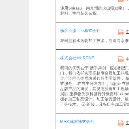
使用Shirasu（南九州的火山喷发物
材料、室内装饰杂货。
横滨油脂工业株式会社
我司拥有水溶化加工技术，制造高水准
株式会社MURONE
我司的优势在于“携手共创・匠心制造”
门，我们依托实现高精度金属加工的现
过广泛的合作网络采购各类零部件， 
式服务。 在自主研发方面，我们正在推进名
品牌产品的研发，其灵感源自加工现场
展以 废弃物为原料进行升级循环（Upcy
拥有加工制品设计、加工治具设计、组
计等技术。 ② 组装：具备自主加工零
MAX 建材株式会社