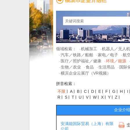
领域检索：
机械加工
机器人／无人
·
·
汽车／铁路／船舶
家电／电子
航
·
·
·
医疗／照护福祉／健康
环境／能源
·
·
生物／农业
食品
生活用品
国际
·
·
·
·
横滨企业云展厅（VR视频）
·
拼音检索：
不限
A
B
C
D
E
F
G
H
I
R
S
T
U
V
W
X
Y
Z
企业介
安满能国际贸易（上海）有限
公司