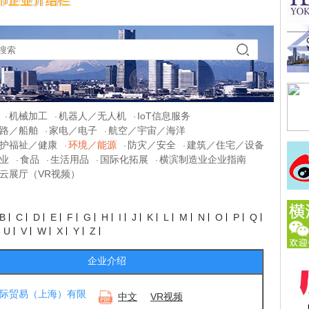
机械加工
机器人／无人机
IoT信息服务
·
·
·
路／船舶
家电／电子
航空／宇宙／海洋
·
·
护福祉／健康
环境／能源
防灾／安全
建筑／住宅／设备
·
·
·
业
食品
生活用品
国际化拓展
横滨制造业企业指南
·
·
·
·
云展厅（VR视频）
B
C
D
E
F
G
H
I
J
K
L
M
N
O
P
Q
U
V
W
X
Y
Z
企业介绍
际贸易（上海）有限
中文
VR视频