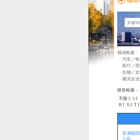
领域检索：
汽车／铁
·
医疗／照
·
生物／农
·
横滨企业
·
拼音检索：
不限
A
R
S
T
安满能国
公司