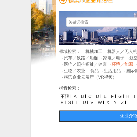
领域检索：
机械加工
机器人／无人
·
·
汽车／铁路／船舶
家电／电子
航
·
·
·
医疗／照护福祉／健康
环境／能源
·
·
生物／农业
食品
生活用品
国际
·
·
·
·
横滨企业云展厅（VR视频）
·
拼音检索：
不限
A
B
C
D
E
F
G
H
I
R
S
T
U
V
W
X
Y
Z
企业介