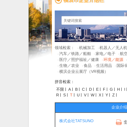
领域检索：
机械加工
机器人／无人
·
·
汽车／铁路／船舶
家电／电子
航
·
·
·
医疗／照护福祉／健康
环境／能源
·
·
生物／农业
食品
生活用品
国际
·
·
·
·
横滨企业云展厅（VR视频）
·
拼音检索：
不限
A
B
C
D
E
F
G
H
I
R
S
T
U
V
W
X
Y
Z
企业介
株式会社TATSUNO