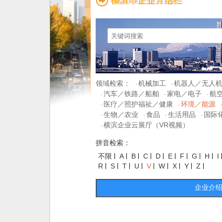
领域检索：
机械加工
机器人／无人
·
·
汽车／铁路／船舶
家电／电子
航
·
·
·
医疗／照护福祉／健康
环境／能源
·
·
生物／农业
食品
生活用品
国际
·
·
·
·
横滨企业云展厅（VR视频）
·
拼音检索：
不限
A
B
C
D
E
F
G
H
I
R
S
T
U
V
W
X
Y
Z
企业介