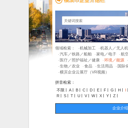
领域检索：
机械加工
机器人／无人
·
·
汽车／铁路／船舶
家电／电子
航
·
·
·
医疗／照护福祉／健康
环境／能源
·
·
生物／农业
食品
生活用品
国际
·
·
·
·
横滨企业云展厅（VR视频）
·
拼音检索：
不限
A
B
C
D
E
F
G
H
I
R
S
T
U
V
W
X
Y
Z
企业介