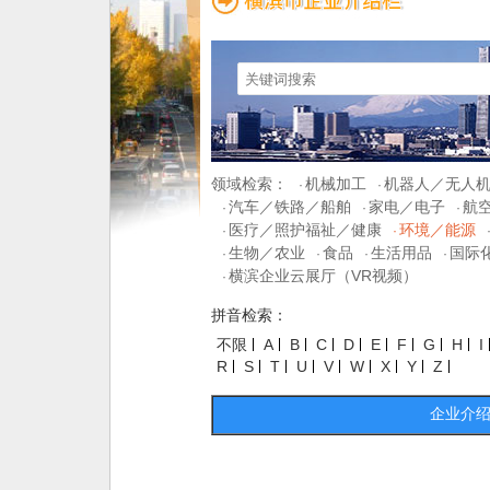
领域检索：
机械加工
机器人／无人
·
·
汽车／铁路／船舶
家电／电子
航
·
·
·
医疗／照护福祉／健康
环境／能源
·
·
生物／农业
食品
生活用品
国际
·
·
·
·
横滨企业云展厅（VR视频）
·
拼音检索：
不限
A
B
C
D
E
F
G
H
I
R
S
T
U
V
W
X
Y
Z
企业介