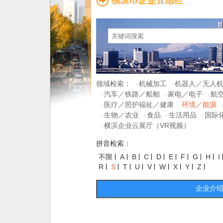
领域检索：
机械加工
机器人／无人
·
·
汽车／铁路／船舶
家电／电子
航
·
·
·
医疗／照护福祉／健康
环境／能源
·
·
生物／农业
食品
生活用品
国际
·
·
·
·
横滨企业云展厅（VR视频）
·
拼音检索：
不限
A
B
C
D
E
F
G
H
I
R
S
T
U
V
W
X
Y
Z
企业介