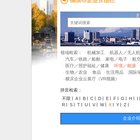
领域检索：
机械加工
机器人／无人
·
·
汽车／铁路／船舶
家电／电子
航
·
·
·
医疗／照护福祉／健康
环境／能源
·
·
生物／农业
食品
生活用品
国际
·
·
·
·
横滨企业云展厅（VR视频）
·
拼音检索：
不限
A
B
C
D
E
F
G
H
I
R
S
T
U
V
W
X
Y
Z
企业介