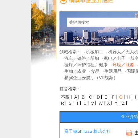
领域检索：
机械加工
机器人／无人
·
·
汽车／铁路／船舶
家电／电子
航
·
·
·
医疗／照护福祉／健康
环境／能源
·
·
生物／农业
食品
生活用品
国际
·
·
·
·
横滨企业云展厅（VR视频）
·
拼音检索：
不限
A
B
C
D
E
F
G
H
I
R
S
T
U
V
W
X
Y
Z
企业介
高千穗Shirasu 株式会社