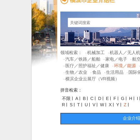
领域检索：
机械加工
机器人／无人
·
·
汽车／铁路／船舶
家电／电子
航
·
·
·
医疗／照护福祉／健康
环境／能源
·
·
生物／农业
食品
生活用品
国际
·
·
·
·
横滨企业云展厅（VR视频）
·
拼音检索：
不限
A
B
C
D
E
F
G
H
I
R
S
T
U
V
W
X
Y
Z
企业介