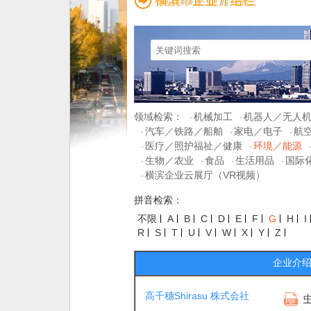
领域检索：
机械加工
机器人／无人
·
·
汽车／铁路／船舶
家电／电子
航
·
·
·
医疗／照护福祉／健康
环境／能源
·
·
生物／农业
食品
生活用品
国际
·
·
·
·
横滨企业云展厅（VR视频）
·
拼音检索：
不限
A
B
C
D
E
F
G
H
I
R
S
T
U
V
W
X
Y
Z
企业介
高千穗Shirasu 株式会社