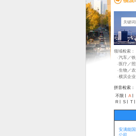
领域检索：
汽车／铁
·
医疗／照
·
生物／农
·
横滨企业
·
拼音检索：
不限
A
R
S
T
安满能国
公司