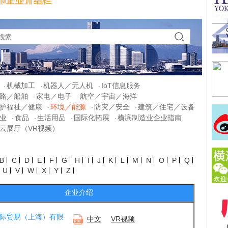
机械加工
机器人／无人机
IoT信息服务
·
·
·
路／船舶
家电／电子
航空／宇宙／海洋
·
·
护福祉／健康
环境／能源
防灾／安全
建筑／住宅／设备
·
·
·
业
食品
生活用品
国际化拓展
横滨制造业企业指南
·
·
·
·
云展厅（VR视频）
B
C
D
E
F
G
H
I
J
K
L
M
N
O
P
Q
U
V
W
X
Y
Z
企业介绍
际贸易（上海）有限
中文
VR视频