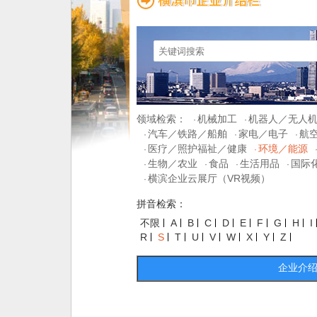
领域检索：
机械加工
机器人／无人
·
·
汽车／铁路／船舶
家电／电子
航
·
·
·
医疗／照护福祉／健康
环境／能源
·
·
生物／农业
食品
生活用品
国际
·
·
·
·
横滨企业云展厅（VR视频）
·
拼音检索：
不限
A
B
C
D
E
F
G
H
I
R
S
T
U
V
W
X
Y
Z
企业介