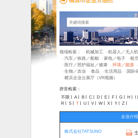
领域检索：
机械加工
机器人／无人
·
·
汽车／铁路／船舶
家电／电子
航
·
·
·
医疗／照护福祉／健康
环境／能源
·
·
生物／农业
食品
生活用品
国际
·
·
·
·
横滨企业云展厅（VR视频）
·
拼音检索：
不限
A
B
C
D
E
F
G
H
I
R
S
T
U
V
W
X
Y
Z
企业介
株式会社TATSUNO