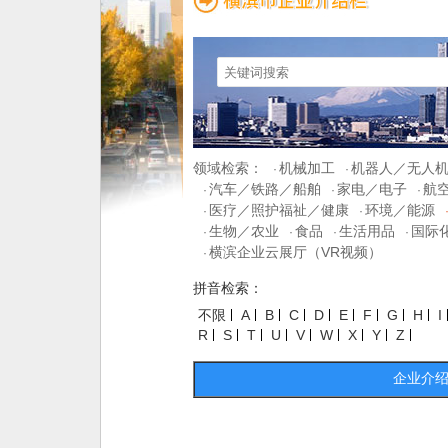
领域检索：
机械加工
机器人／无人
·
·
汽车／铁路／船舶
家电／电子
航
·
·
·
医疗／照护福祉／健康
环境／能源
·
·
生物／农业
食品
生活用品
国际
·
·
·
·
横滨企业云展厅（VR视频）
·
拼音检索：
不限
A
B
C
D
E
F
G
H
I
R
S
T
U
V
W
X
Y
Z
企业介