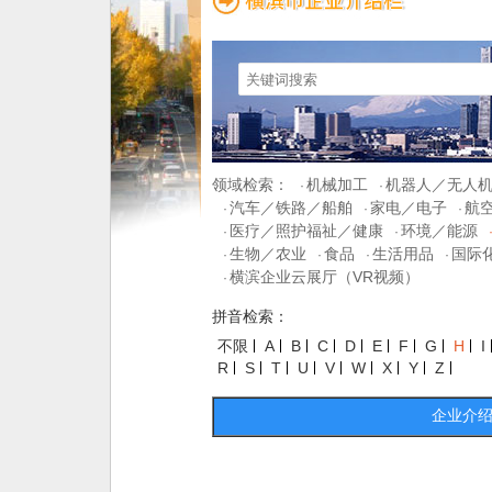
领域检索：
机械加工
机器人／无人
·
·
汽车／铁路／船舶
家电／电子
航
·
·
·
医疗／照护福祉／健康
环境／能源
·
·
生物／农业
食品
生活用品
国际
·
·
·
·
横滨企业云展厅（VR视频）
·
拼音检索：
不限
A
B
C
D
E
F
G
H
I
R
S
T
U
V
W
X
Y
Z
企业介