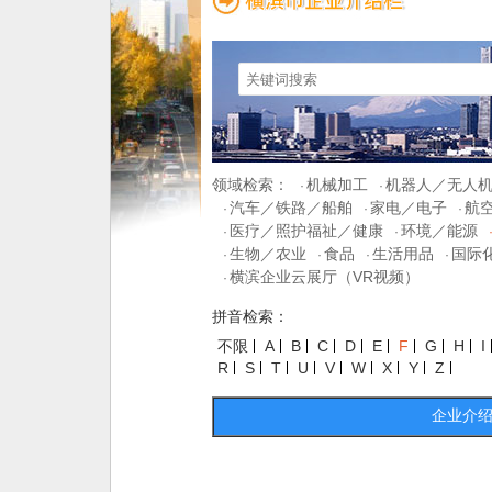
领域检索：
机械加工
机器人／无人
·
·
汽车／铁路／船舶
家电／电子
航
·
·
·
医疗／照护福祉／健康
环境／能源
·
·
生物／农业
食品
生活用品
国际
·
·
·
·
横滨企业云展厅（VR视频）
·
拼音检索：
不限
A
B
C
D
E
F
G
H
I
R
S
T
U
V
W
X
Y
Z
企业介