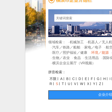
领域检索：
机械加工
机器人／无人
·
·
汽车／铁路／船舶
家电／电子
航
·
·
·
医疗／照护福祉／健康
环境／能源
·
·
生物／农业
食品
生活用品
国际
·
·
·
·
横滨企业云展厅（VR视频）
·
拼音检索：
不限
A
B
C
D
E
F
G
H
I
R
S
T
U
V
W
X
Y
Z
企业介