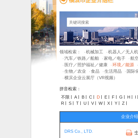
领域检索：
机械加工
机器人／无人
·
·
汽车／铁路／船舶
家电／电子
航
·
·
·
医疗／照护福祉／健康
环境／能源
·
·
生物／农业
食品
生活用品
国际
·
·
·
·
横滨企业云展厅（VR视频）
·
拼音检索：
不限
A
B
C
D
E
F
G
H
I
R
S
T
U
V
W
X
Y
Z
企业介
DRS Co., LTD.