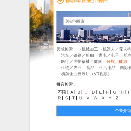
领域检索：
机械加工
机器人／无人
·
·
汽车／铁路／船舶
家电／电子
航
·
·
·
医疗／照护福祉／健康
环境／能源
·
·
生物／农业
食品
生活用品
国际
·
·
·
·
横滨企业云展厅（VR视频）
·
拼音检索：
不限
A
B
C
D
E
F
G
H
I
R
S
T
U
V
W
X
Y
Z
企业介