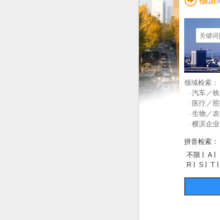
领域检索：
汽车／铁
·
医疗／照
·
生物／农
·
横滨企业
·
拼音检索：
不限
A
R
S
T