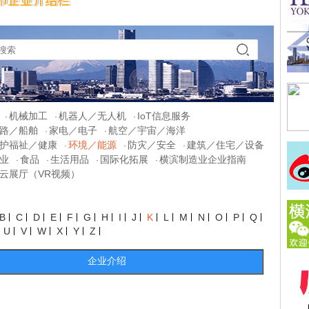
机械加工
机器人／无人机
IoT信息服务
·
·
·
路／船舶
家电／电子
航空／宇宙／海洋
·
·
护福祉／健康
环境／能源
防灾／安全
建筑／住宅／设备
·
·
·
业
食品
生活用品
国际化拓展
横滨制造业企业指南
·
·
·
·
云展厅（VR视频）
B
C
D
E
F
G
H
I
J
K
L
M
N
O
P
Q
U
V
W
X
Y
Z
企业介绍