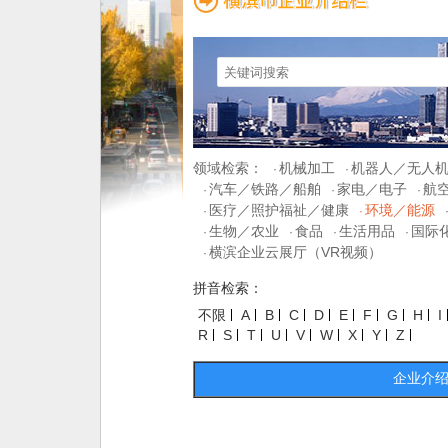
领域检索：
机械加工
机器人／无人
·
·
汽车／铁路／船舶
家电／电子
航
·
·
·
医疗／照护福祉／健康
环境／能源
·
·
生物／农业
食品
生活用品
国际
·
·
·
·
横滨企业云展厅（VR视频）
·
拼音检索：
不限
A
B
C
D
E
F
G
H
I
R
S
T
U
V
W
X
Y
Z
企业介