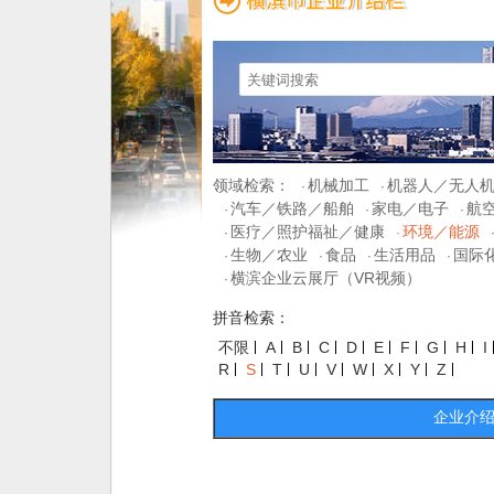
领域检索：
机械加工
机器人／无人
·
·
汽车／铁路／船舶
家电／电子
航
·
·
·
医疗／照护福祉／健康
环境／能源
·
·
生物／农业
食品
生活用品
国际
·
·
·
·
横滨企业云展厅（VR视频）
·
拼音检索：
不限
A
B
C
D
E
F
G
H
I
R
S
T
U
V
W
X
Y
Z
企业介