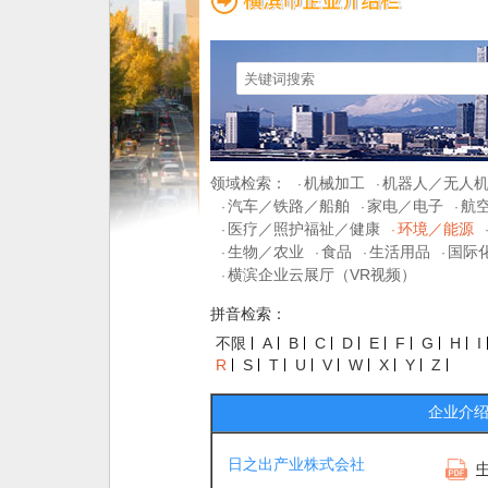
领域检索：
机械加工
机器人／无人
·
·
汽车／铁路／船舶
家电／电子
航
·
·
·
医疗／照护福祉／健康
环境／能源
·
·
生物／农业
食品
生活用品
国际
·
·
·
·
横滨企业云展厅（VR视频）
·
拼音检索：
不限
A
B
C
D
E
F
G
H
I
R
S
T
U
V
W
X
Y
Z
企业介
日之出产业株式会社