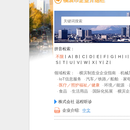
拼音检索：
不限
A
B
C
D
E
F
G
H
I
S
T
U
V
W
X
Y
Z
领域检索：
横滨制造业企业指南
机械
·
·
IoT信息服务
汽车／铁路／船舶
家
·
·
·
医疗／照护福祉／健康
环境／能源
·
·
·
食品
生活用品
国际化拓展
横滨企
·
·
·
·
株式会社 远程听诊
企业介绍:
中文