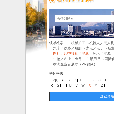
领域检索：
机械加工
机器人／无人
·
·
汽车／铁路／船舶
家电／电子
航
·
·
·
医疗／照护福祉／健康
环境／能源
·
·
生物／农业
食品
生活用品
国际
·
·
·
·
横滨企业云展厅（VR视频）
·
拼音检索：
不限
A
B
C
D
E
F
G
H
I
R
S
T
U
V
W
X
Y
Z
企业介