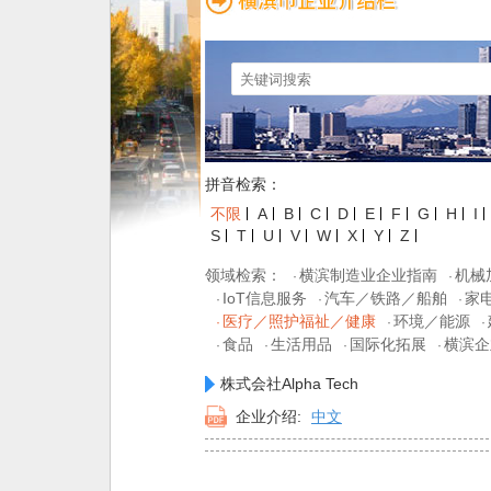
拼音检索：
不限
A
B
C
D
E
F
G
H
I
S
T
U
V
W
X
Y
Z
领域检索：
横滨制造业企业指南
机械
·
·
IoT信息服务
汽车／铁路／船舶
家
·
·
·
医疗／照护福祉／健康
环境／能源
·
·
·
食品
生活用品
国际化拓展
横滨企
·
·
·
·
株式会社Alpha Tech
企业介绍:
中文