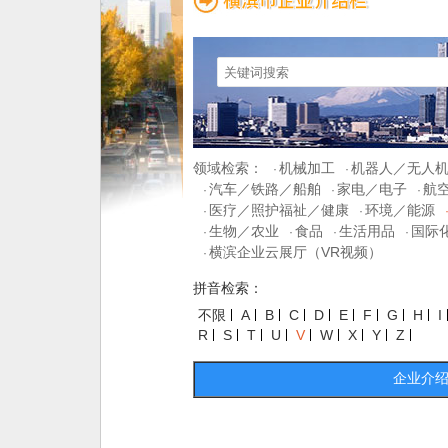
领域检索：
机械加工
机器人／无人
·
·
汽车／铁路／船舶
家电／电子
航
·
·
·
医疗／照护福祉／健康
环境／能源
·
·
生物／农业
食品
生活用品
国际
·
·
·
·
横滨企业云展厅（VR视频）
·
拼音检索：
不限
A
B
C
D
E
F
G
H
I
R
S
T
U
V
W
X
Y
Z
企业介