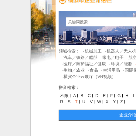
领域检索：
机械加工
机器人／无人
·
·
汽车／铁路／船舶
家电／电子
航
·
·
·
医疗／照护福祉／健康
环境／能源
·
·
生物／农业
食品
生活用品
国际
·
·
·
·
横滨企业云展厅（VR视频）
·
拼音检索：
不限
A
B
C
D
E
F
G
H
I
R
S
T
U
V
W
X
Y
Z
企业介