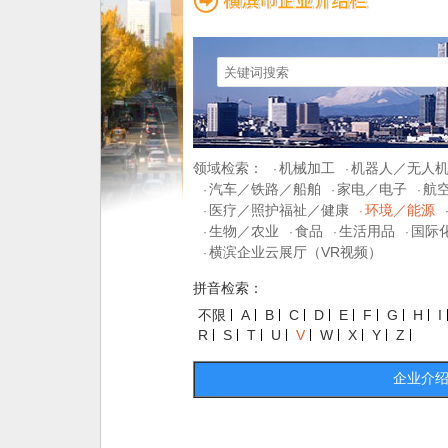
领域检索：
机械加工
机器人／无人
·
·
汽车／铁路／船舶
家电／电子
航
·
·
·
医疗／照护福祉／健康
环境／能源
·
·
生物／农业
食品
生活用品
国际
·
·
·
·
横滨企业云展厅（VR视频）
·
拼音检索：
不限
A
B
C
D
E
F
G
H
I
R
S
T
U
V
W
X
Y
Z
企业介